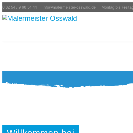
0 82 54 / 9 98 34 44
info@malermeister-osswald.de
Montag bis Freitag
Willkommen bei