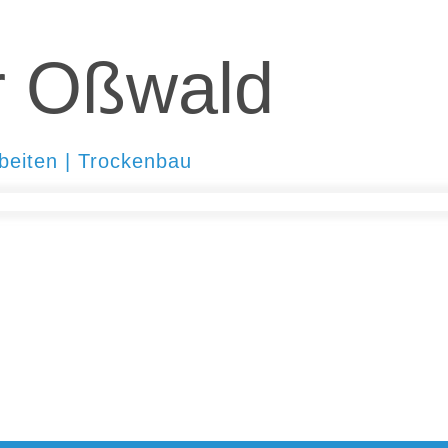
r Oßwald
rbeiten | Trockenbau